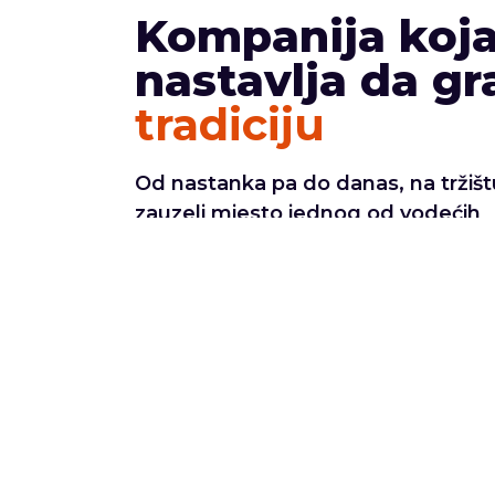
Kompanija koj
nastavlja da gr
tradiciju
Od nastanka pa do danas, na tržiš
zauzeli mjesto jednog od vodećih
veleprodajnih centara.
Više o nama