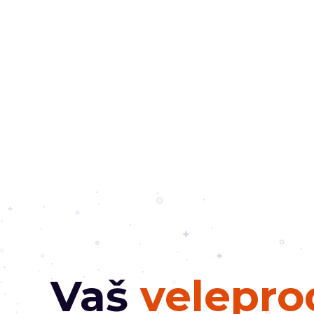
Vaš
velepro