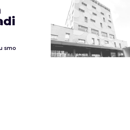
a
adi
tu smo