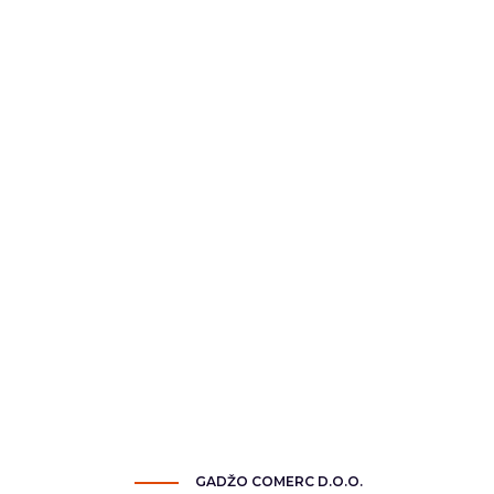
GADŽO COMERC D.O.O.